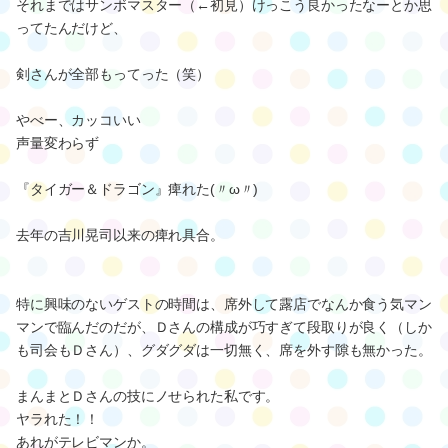
それまではサンボマスター（←初見）けっこう良かったなーとか思
ってたんだけど、
剣さんが全部もってった（笑）
やべー、カッコいい
声量変わらず
『タイガー＆ドラゴン』痺れた(〃ω〃)
去年の吉川晃司以来の痺れ具合。
特に興味のないゲストの時間は、席外して露店でなんか食う気マン
マンで臨んだのだが、Ｄさんの構成が巧すぎて段取りが良く（しか
も司会もＤさん）、グダグダは一切無く、席を外す隙も無かった。
まんまとＤさんの技にノせられた私です。
ヤラれた！！
あれがテレビマンか。