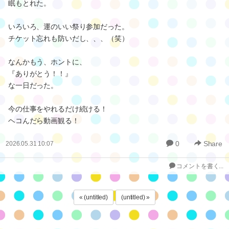
眠もとれた。
いろいろ、運のいい祭り参加だった。
チケット忘れも防いだし、、、（笑）
なんかもう、ホントに、
『ありがとう！！』
な一日だった。
今の仕事をやれるだけ続ける！
ヘコんだら動画観る！
0
Share
2026.05.31 10:07
コメントを書く...
« (untitled)
(untitled) »