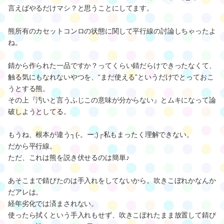
言えばやるだけマシ？と思うことにしてます。
熊所有のカセットコンロの状態に関して平行線の討論しちゃったよ
ね。
錆から作られた一品ですか？ってくらい錆だらけできったなくて、
触る気にもなれないやつを、“まだ使える”というだけでとっておこ
うとする熊。
その上『汚いと言うふじこの意味が分からない』とムキになって論
破しようとしてる。
もうね、根本が違う┐(-。ー;)┌私もまったく理解できない。
だから平行線。
ただ、これは熊を説き伏せるのは簡単♪
あそこまで錆びたのは手入れをしてないから。吹きこぼれかなんか
だアレは。
経年劣化では済まされない。
使ったら拭くという手入れもせず、吹きこぼれたまま放置して錆び