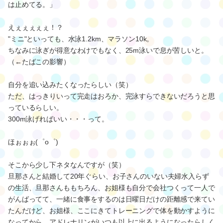
は止めてる。」
えぇぇぇぇぇ！？
"ミニ"といっても、水泳1.2km、マラソン10k。
ちなみに泳ぎが得意なわけでもなく、25m泳いで息が苦しいと。
（←たばこの影響）
自分を追い込みたくなったらしい（笑）
ただ、はっきりいって完走はおろか、完泳すらできないだろうと思
っているらしい。
300m泳げればいい・・・って。
ほぉぉぉ(゜o゜)
そこから少し下ネタなんですが（笑）
旦那さんと結婚して20年ぐらい、お子さんのいない夫婦水入らず
の生活、旦那さんももちろん、お姐様も自分で会社つくって一人で
がんばってて、一緒に食事をするのは日曜日だけの距離感で来てい
たんだけど、お姐様、ここにきてトレーニングで体を動かすように
なってから、アドレナリンがいつも以上に出るようになったらしく