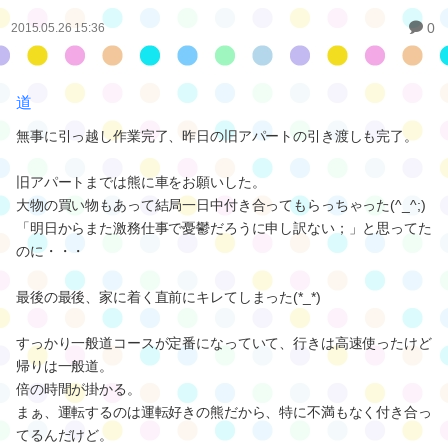
0
2015.05.26 15:36
道
無事に引っ越し作業完了、昨日の旧アパートの引き渡しも完了。
旧アパートまでは熊に車をお願いした。
大物の買い物もあって結局一日中付き合ってもらっちゃった(^_^;)
「明日からまた激務仕事で憂鬱だろうに申し訳ない；」と思ってた
のに・・・
最後の最後、家に着く直前にキレてしまった(*_*)
すっかり一般道コースが定番になっていて、行きは高速使ったけど
帰りは一般道。
倍の時間が掛かる。
まぁ、運転するのは運転好きの熊だから、特に不満もなく付き合っ
てるんだけど。