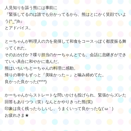
人見知りを謳う熊には事前に
『緊張してるのは誰でも分かってるから、熊はとにかく笑顔でいよ
う(^_^)b』
とアドバイス。
とーちゃんが料理人の力を発揮して和食をコースっぽく都度振る舞
ってくれた。
そのおかげか？喋り担当のかーちゃんとでも、会話に息継ぎができ
ていい具合に和やかに進んだ。
熊はいちいちとーちゃんの料理に感動。
帰りの車中もずっと『美味かった～』と噛み締めてた。
良かった良かった(*^^*)
かーちゃんからストレートな問いかけも投げられ、緊張からズレた
回答もありつつ（笑）なんとかやりきった熊(笑)
印象は良く残ったらしいし、うまくいって良かったな(´ω｀)
お疲れさま★