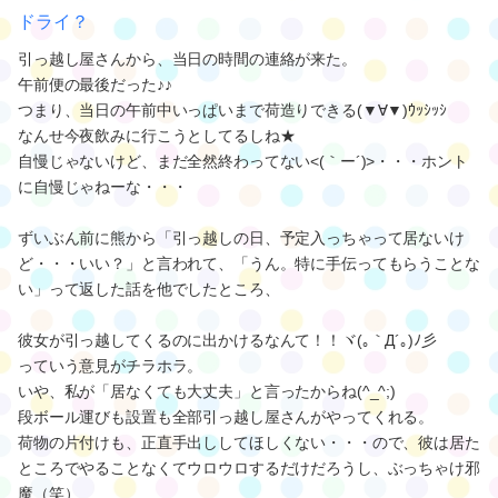
ドライ？
引っ越し屋さんから、当日の時間の連絡が来た。
午前便の最後だった♪♪
つまり、当日の午前中いっぱいまで荷造りできる(▼∀▼)ｳｯｼｯｼ
なんせ今夜飲みに行こうとしてるしね★
自慢じゃないけど、まだ全然終わってない<(｀ー´)>・・・ホント
に自慢じゃねーな・・・
ずいぶん前に熊から「引っ越しの日、予定入っちゃって居ないけ
ど・・・いい？」と言われて、「うん。特に手伝ってもらうことな
い」って返した話を他でしたところ、
彼女が引っ越してくるのに出かけるなんて！！ヾ(｡｀Д´｡)ﾉ彡
っていう意見がチラホラ。
いや、私が「居なくても大丈夫」と言ったからね(^_^;)
段ボール運びも設置も全部引っ越し屋さんがやってくれる。
荷物の片付けも、正直手出ししてほしくない・・・ので、彼は居た
ところでやることなくてウロウロするだけだろうし、ぶっちゃけ邪
魔（笑）