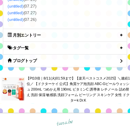
(untitled)
(07.27)
(untitled)
(07.27)
(untitled)
(07.26)
月別エントリー
タグ一覧
ブログトップ
【Pt10倍｜8/11(火)01:59まで】【楽天ベストコスメ2025】＼連続1
位／ 【ドクターケイ 公式】角質ケア泡洗顔 ABC-Gピールウォッシ
ュ 200mL つめかえ用 190mL ビタミンC 誘導体 レチノール 詰め替
え 洗顔 保湿 敏感肌 洗顔フォーム ピーリング スキンケア 女性 ドク
ターk Dr.K
tuna.be