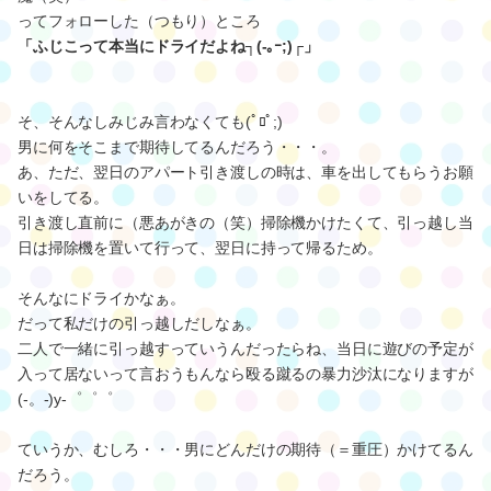
ってフォローした（つもり）ところ
「ふじこって本当にドライだよね┐(-｡ｰ;)┌」
そ、そんなしみじみ言わなくても(ﾟﾛﾟ;)
男に何をそこまで期待してるんだろう・・・。
あ、ただ、翌日のアパート引き渡しの時は、車を出してもらうお願
いをしてる。
引き渡し直前に（悪あがきの（笑）掃除機かけたくて、引っ越し当
日は掃除機を置いて行って、翌日に持って帰るため。
そんなにドライかなぁ。
だって私だけの引っ越しだしなぁ。
二人で一緒に引っ越すっていうんだったらね、当日に遊びの予定が
入って居ないって言おうもんなら殴る蹴るの暴力沙汰になりますが
(-。-)y-゜゜゜
ていうか、むしろ・・・男にどんだけの期待（＝重圧）かけてるん
だろう。