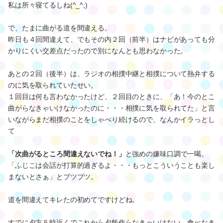
私は所々寝てるしね(^_^;)
で、たまに曲がる道を間違える。
昨日も４回間違えて、でもその内２回（前半）はナビがあっても分
かりにくい交差点だったので別になんとも思わなかった。
あとの２回（後半）は、ラジオの相撲中継と相撲について熱弁する
のに気を取られていたせい。
１回目は何も言わなかったけど、２回目のときに、「あ！今のとこ
曲がらなきゃいけなかったのに・・・相撲に気を取られてた」と言
いながらまだ相撲のことをしゃべり続けるので、なんかイラっとし
て
「次曲がるところ間違えないでね！」
と強めの嫌味口調で一喝。
「ふじこは会話が打算的過ぎるよ・・・もっとこういうことも楽し
まないとさぁ」とブツブツ。
道を間違えてキレたの初めてですけどね。
すでに夕方５時近くでこれから夕飯作らなきゃいけない、食べなき