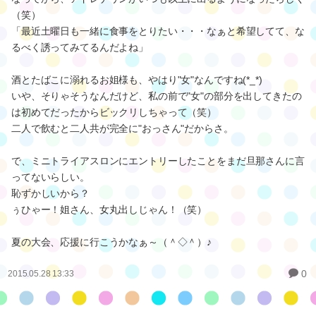
（笑）
「最近土曜日も一緒に食事をとりたい・・・なぁと希望してて、な
るべく誘ってみてるんだよね」
酒とたばこに溺れるお姐様も、やはり"女"なんですね(*_*)
いや、そりゃそうなんだけど、私の前で"女"の部分を出してきたの
は初めてだったからビックリしちゃって（笑）
二人で飲むと二人共が完全に"おっさん"だからさ。
で、ミニトライアスロンにエントリーしたことをまだ旦那さんに言
ってないらしい。
恥ずかしいから？
ぅひゃー！姐さん、女丸出しじゃん！（笑）
夏の大会、応援に行こうかなぁ～（＾◇＾）♪
0
2015.05.28 13:33