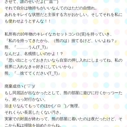
させて、誰のせいだよ(￣皿￣)
それで自分は物持ちがいいなんてのはただの自惚れ。
あれをキレイな状態だと主張する方がおかしい。そしてそれを私に
も使わせようとすんな！！
私所有の10年物のキレイなカセットコンロ(笑)を持っていき、
『私のを持ってきたから、（熊のは）捨てるけど、いいよね？』
熊、『………うん(T_T)』
なんだよ、名残惜しいのかよ！？
『思い出にとっておきたいなら自室の押し入れにしまってね。私の
視界に入れなきゃ好きにしていいから』
熊、『…捨ててください(T_T)』
廃棄成功ヽ(´▽`)/
もし同居話が出なかったとして、熊の部屋に遊びに行くかっつーた
ら、絶っっ対行かない。
泊まりなんてもってのほか(／ロ゜)／無理。
それくらい長居したくない汚さ。
実家での対面が終わって、熊の部屋に着いたのは夜だったけど、そ
こから私は掃除を始めたからね。