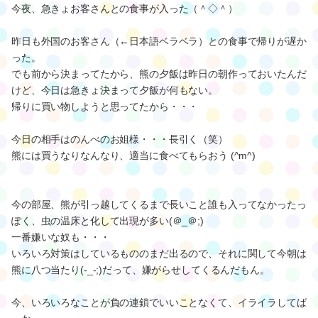
今夜、急きょお客さんとの食事が入った（＾◇＾）
昨日も外国のお客さん（←日本語ベラベラ）との食事で帰りが遅か
った。
でも前から決まってたから、熊の夕飯は昨日の朝作っておいたんだ
けど、今日は急きょ決まって夕飯が何もない。
帰りに買い物しようと思ってたから・・・
今日の相手はのんべのお姐様・・・長引く（笑）
熊には買うなりなんなり、適当に食べてもらおう (^m^)
今の部屋、熊が引っ越してくるまで長いこと誰も入ってなかったっ
ぽく、虫の温床と化して出現が多い(＠_＠;)
一番嫌いな奴も・・・
いろいろ対策はしているもののまだ出るので、それに関して今朝は
熊に八つ当たり(-_-;)だって、嫌がらせしてくるんだもん。
今、いろいろなことが負の連鎖でいいことなくて、イライラしてば