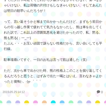
ゃいけない、私は荷物の片付けもしなきゃいけない、そしてあんた
は明日の朝早いんだろうが！
って、言い返そうかと喉まで出かかったんだけど、まずもう前日か
らの引っ越し作業で疲れてて気力もなかったし、熊は車を出してく
れた訳で、これ以上の雰囲気悪化を避けたかったので、私、黙る。
熊も黙る(；一_一)
たぶん・・・お互い頑固で譲らない性格だから、言い合いしても平
行線。
駐車場着いてすぐ、一日のお礼は言って筋は通した（笑）
ただ、次から車で出かけた時、熊の性格上このことを掘り返してく
るんだろうと思うと、はずみで出た一喝とはいえ、言わなきゃよか
ったと後悔(-。-)y-゜゜゜
0
2015.05.25 14:12