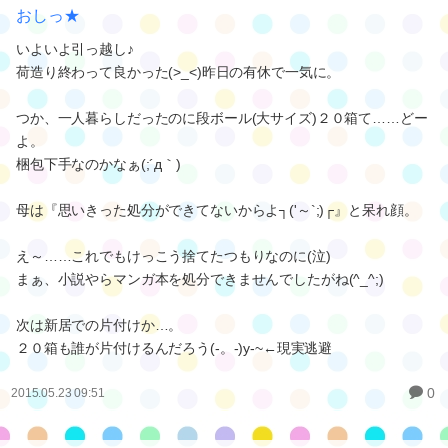
おしっ★
いよいよ引っ越し♪
荷造り終わって良かった(>_<)昨日の有休で一気に。
つか、一人暮らしだったのに段ボール(大サイズ)２０箱て……どー
よ。
梱包下手なのかなぁ(;´д｀)
母は『思いきった処分ができてないからよ┐('～`;)┌』と呆れ顔。
え～……これでもけっこう捨てたつもりなのに(泣)
まぁ、小説やらマンガ本を処分できませんでしたがね(^_^;)
次は新居での片付けか…。
２０箱も誰が片付けるんだろう(-。-)y-~←現実逃避
0
2015.05.23 09:51