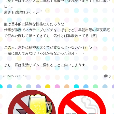
しかも今は生活リズムに慣れてる最中で疲れがたまってて常に眠い
日々。
薄さも2割増し(-。-)y-゜゜゜
熊は基本的に陽気な性格なんだろうな・・・
仕事が激務でネガティブなグチをこぼすけど、早朝出勤の深夜帰宅
で疲れた顔して帰ってきても、気付けば鼻歌歌ってる（笑）
この人、意外に精神図太くて頑丈なんじゃないか？(゜o゜)
一緒に住んでみなけりゃ分からなかった部分・・・
よし！私は生活リズムに慣れることに集中しよう★
0
2015.05.29 13:14