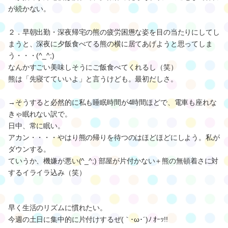
が続かない。
２．早朝出勤・深夜帰宅の熊の疲労困憊な姿を目の当たりにしてし
まうと、深夜に夕飯食べてる熊の横に居てあげようと思ってしま
う・・・(^_^;)
なんかすごい美味しそうにご飯食べてくれるし（笑）
熊は「先寝てていいよ」と言うけども。最初だしさ。
→そうすると必然的に私も睡眠時間が4時間ほどで、電車も座れな
きゃ眠れない訳で。
日中、常に眠い。
アカン・・・・やはり熊の帰りを待つのはほどほどにしよう。私が
ダウンする。
ていうか、機嫌が悪い(^_^;) 部屋が片付かない＋熊の無頓着さに対
するイライラ込み（笑）
早く生活のリズムに慣れたい。
今週の土日に集中的に片付けするぜ(｀･ω･´)ﾉ ｵｰｯ!!