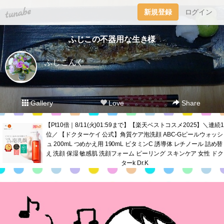
tuna.be
新規登録
ログイン
ふじこの不器用な生き様
ふじこんぐ
Gallery
Love
Share
【Pt10倍｜8/11(火)01:59まで】【楽天ベストコスメ2025】＼連続1
位／ 【ドクターケイ 公式】角質ケア泡洗顔 ABC-Gピールウォッシ
ュ 200mL つめかえ用 190mL ビタミンC 誘導体 レチノール 詰め替
え 洗顔 保湿 敏感肌 洗顔フォーム ピーリング スキンケア 女性 ドク
ターk Dr.K