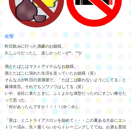
衝撃
昨日飲みに行った酒豪のお姐様。
久しぶりだったし、楽しかった～\(*^。^*)/
酒とたばこはマストアイテムなお姐様。
酒とたばこに溺れた生活を送っていたお姐様（笑）
そんな人が昨日の居酒屋で、「たばこは吸わないようにしてる」と
爆弾発言。それでもソワソワはしてる（笑）
いや、会社に来たときに、ふくよかな体型だったのにすごい痩せた
って思った。
「何があったんですか！！！！(＠◇＠;)」
「実は、ミニトライアスロンを始めて・・・この夏ある大会にエン
トリー済み。先々週くらいからトレーニングしててね。お酒も普段