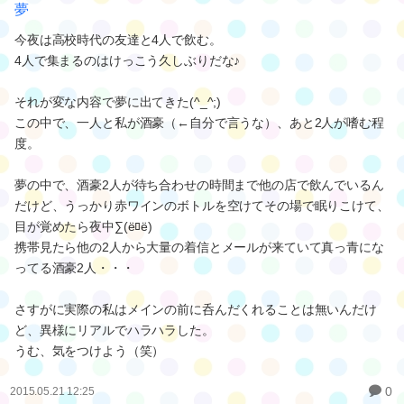
夢
今夜は高校時代の友達と4人で飲む。
4人で集まるのはけっこう久しぶりだな♪
それが変な内容で夢に出てきた(^_^;)
この中で、一人と私が酒豪（←自分で言うな）、あと2人が嗜む程
度。
夢の中で、酒豪2人が待ち合わせの時間まで他の店で飲んでいるん
だけど、うっかり赤ワインのボトルを空けてその場で眠りこけて、
目が覚めたら夜中∑(ёﾛё)
携帯見たら他の2人から大量の着信とメールが来ていて真っ青にな
ってる酒豪2人・・・
さすがに実際の私はメインの前に呑んだくれることは無いんだけ
ど、異様にリアルでハラハラした。
うむ、気をつけよう（笑）
0
2015.05.21 12:25