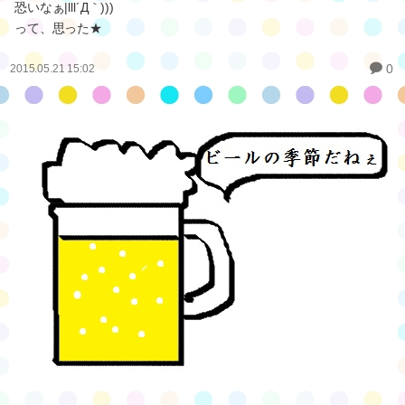
恐いなぁ|lll´Д｀)))
って、思った★
0
2015.05.21 15:02