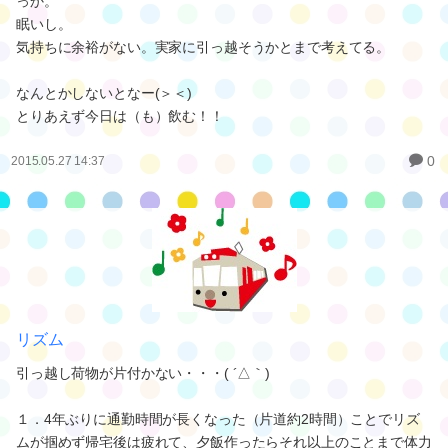
っか。
眠いし。
気持ちに余裕がない。実家に引っ越そうかとまで考えてる。
なんとかしないとなー(＞＜)
とりあえず今日は（も）飲む！！
0
2015.05.27 14:37
リズム
引っ越し荷物が片付かない・・・( ´△｀)
１．4年ぶりに通勤時間が長くなった（片道約2時間）ことでリズ
ムが掴めず帰宅後は疲れて、夕飯作ったらそれ以上のことまで体力