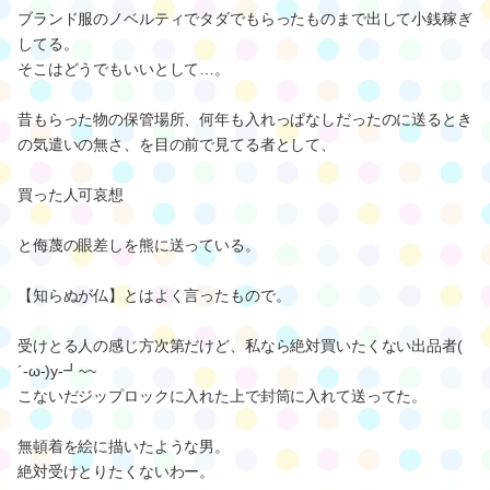
ブランド服のノベルティでタダでもらったものまで出して小銭稼ぎ
してる。
そこはどうでもいいとして…。
昔もらった物の保管場所、何年も入れっぱなしだったのに送るとき
の気遣いの無さ、を目の前で見てる者として、
買った人可哀想
と侮蔑の眼差しを熊に送っている。
【知らぬが仏】とはよく言ったもので。
受けとる人の感じ方次第だけど、私なら絶対買いたくない出品者(
´-ω-)y‐┛~~
こないだジップロックに入れた上で封筒に入れて送ってた。
無頓着を絵に描いたような男。
絶対受けとりたくないわー。