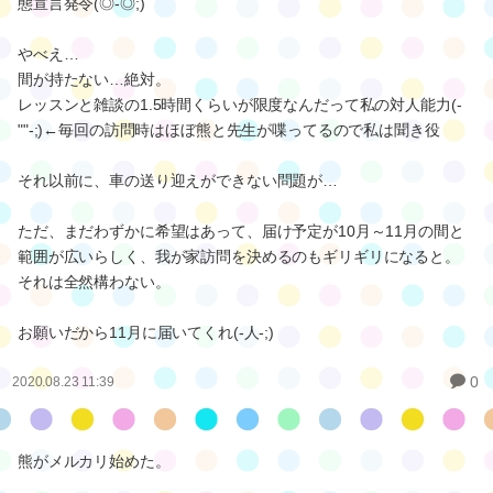
態宣言発令(◎-◎;)
やべえ…
間が持たない…絶対。
レッスンと雑談の1.5時間くらいが限度なんだって私の対人能力(-
""-;)←毎回の訪問時はほぼ熊と先生が喋ってるので私は聞き役
それ以前に、車の送り迎えができない問題が…
ただ、まだわずかに希望はあって、届け予定が10月～11月の間と
範囲が広いらしく、我が家訪問を決めるのもギリギリになると。
それは全然構わない。
お願いだから11月に届いてくれ(-人-;)
0
2020.08.23 11:39
熊がメルカリ始めた。