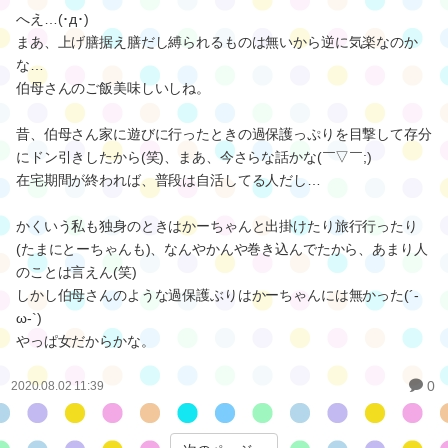
『珍しいね』と返したら
『仕事が在宅に切り替わってずっと実家に居るみたいよ』
(ﾟ_ﾟ)
へ、へえ…
自分の家の方が気楽だろうにね。
『いやー、あの子は連休となると都度実家に帰ってるような子で
◯◯伯母ちゃんとの仲はすごいから。』
へえ…(･д･)
まあ、上げ膳据え膳だし縛られるものは無いから逆に気楽なのか
な…
伯母さんのご飯美味しいしね。
昔、伯母さん家に遊びに行ったときの過保護っぷりを目撃して存分
にドン引きしたから(笑)、まあ、今さらな話かな(￣▽￣;)
在宅期間が終われば、普段は自活してる人だし…