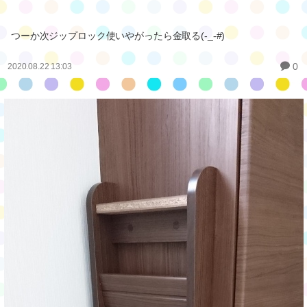
つーか次ジップロック使いやがったら金取る(-_-#)
0
2020.08.22 13:03