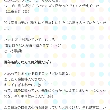
なかなかナウいな、ばーちゃんたち。
ついでに熊も続けて『ハナミズキ良かったです』と伝えていた。
（二番煎じ（笑）
私は荒井由実の【翳りゆく部屋】にしみじみ聴き入っていたもんだ
が。
ハナミズキを聴いていて、むしろ
”君と好きな人が百年続きますように”
という歌詞に
百年も続くなんて絶対嫌だ|дﾟ)
と思ってしまったドロドロヤサグレ既婚女。
まったく感情移入できない。
キレイすぎるわー(-。-)y-゜゜゜
って、純粋に歌っていた先生にうっかり伝えてしまいそうになった
のを、ギリギリ飲みこんだ（笑）
ここ最近の自分の心情も影響していたと思うけど、それ以前に、い