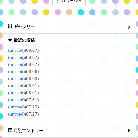
かくいう私も独身のときはかーちゃんと出掛けたり旅行行ったり
(たまにとーちゃんも)、なんやかんや巻き込んでたから、あまり人
のことは言えん(笑)
しかし伯母さんのような過保護ぶりはかーちゃんには無かった(´-
ω-`)
やっぱ女だからかな。
0
2020.08.02 11:39
次のページ »
ギャラリー
最近の投稿
(untitled)
(08.07)
(untitled)
(08.07)