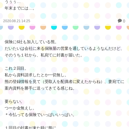
うぅぅ…
年末までには…。
0
2020.08.21 14:25
保険に6社も加入している熊。
だいたいは会社に来る保険屋の営業を通しているようなんだけど、
そのうち１社から、私宛てに封書が届いた。
これ２回目。
私から資料請求したとか一切無し。
熊の登録情報を見て（受取人を配偶者に変えたからね）、妻宛てに
案内資料を勝手に送ってきてる感じね。
要らない。
つーか金無えし。
＊今払ってる保険でいっぱいいっぱい。
１回目の封書が来た時に熊に