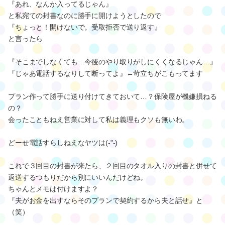
『あれ、なんか入ってるじゃん』
と私宛ての封書なのに勝手に開けようとしたので
『ちょっと！開けないで。受取拒否で送り返す』
と言ったら
『そこまでしなくても…今後のやり取りがしにくくなるじゃん…』
『じゃあ電話するなりして断ってよ』←苛立ちがこもってます
プラン作って勝手に送り付けてきておいて…？保険屋が機嫌損ねる
の？
会ったこともねえ営業に対して私は義理もクソも無いわ。
どーせ電話すらしねえなヤツは(-"-)
これで３回目の封書が来たら、２回目のタオル入りの封書と併せて
返送するつもりだから別にいいんだけどね。
ちゃんとメモは付けますよ？
『夫がお金を出すならそのプランで契約するから夫と話せ』と
（笑）