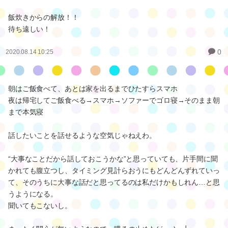
飯炊きからの解放！！
待ち遠しい！
0
2020.08.14 10:25
朝はご飯食べて、あとは家を出るまでひたすらスマホ
夜は帰宅してご飯食べる→スマホ→ソファーでゴロ寝→そのまま朝
まで本気寝
話したいことを話せるような空気じゃねえわ。
“大事なことだから話しておこうかな”と思っていても、片手間に聞
かれても腹立つし、タイミング見計らおうにもどんどんずれていっ
て、そのうちに大事な話だと思ってるのは私だけかもしれん…と思
うようになる。
聞いてもこないし。