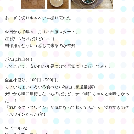
あ、ざく切りキャベツを撮り忘れた…
今日から半年間、月１の治療スタート。
注射打つだけだけど(´-ω-`)
副作用がどういう感じで来るのか未知…
がんばれ自分！
ってことで、安い肉バル見つけて景気づけに行ってみた。
全品小盛り。100円～500円。
ちょいちょいいろいろ食べたい私には超適量(笑)
安いから味に期待しないものだけど、安い割にちゃんと美味しかっ