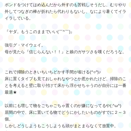
ボンドをつけてはめ込んだから外すのも苦戦しそうだし、むりやり
外してつなぎの棒が折れたら代わりもないし、なにより暑くてイラ
イラしている。
『ヤダ。もうこのままでいい(￣^￣)』
強引グ・マイウェイ。
母が見たら『信じらんない！！』と娘のガサツさを嘆くだろうな。
これで掃除のときいちいちどかす手間が省ける(^○^)♪
床に置くタイプも見ておしゃれなやつとか惹かれたけど、掃除のこ
とを考えると壁に取り付けて床から浮かせちゃうのが自分には一番
最適★
以前にも増して物をごちゃごちゃ置くのが嫌になってるや(;^ω^)
居間の中で、床に置いてる物でどうにかしたいものがすでに２～３
個。
しかしどうしようもこうしようも頭がまとまらなくて放置中。