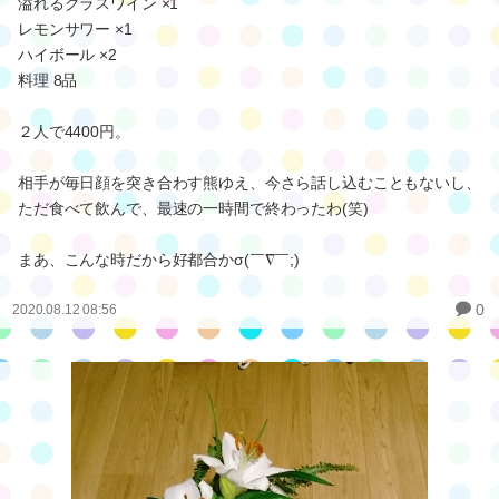
た！！
『溢れるグラスワイン』が気になって頼んでみたら、溢れすぎのグ
ラスワインだった(笑)
生ビール ×2
溢れるグラスワイン ×1
レモンサワー ×1
ハイボール ×2
料理 8品
２人で4400円。
相手が毎日顔を突き合わす熊ゆえ、今さら話し込むこともないし、
ただ食べて飲んで、最速の一時間で終わったわ(笑)
まあ、こんな時だから好都合かσ(￣∇￣;)
0
2020.08.12 08:56