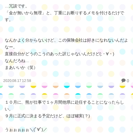
…冗談です。
「金が無いから無理」と、丁重にお断りするメモを付けるだけで
す。
なんかよく分からないけど、この保険会社は好きになれないんだよ
なー。
直接自分がどうのこうのあった訳じゃないんだけど(;・∀・)
なんだろね…
まあいいか（笑）
0
2020.08.17 12:58
１０月に、熊が仕事で１ヶ月間他県に赴任することになったらし
い。
９月に正式に決まる予定だけど、ほぼ確実(？)
うぉぉぉぉぉ＼(ﾟ∀ﾟ)／