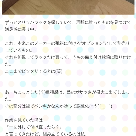
ずっとスリッパラックを探していて、理想に叶ったものを見つけて
満足感に浸り中。
これ、本来このメーカーの靴箱に付ける“オプション”として別売り
しているもの。
それを無視してラックだけ買って、うちの備え付け靴箱に取り付け
た。
ここまでピッタリくるとは(笑)
あ、ちょっとした(？)違和感は、己のガサツさが盛大に出てしまっ
た。
その部分は後でペンキかなんか塗って誤魔化そう( ´,_ゝ`)
作業を見ていた熊は
『一回外して付け直したら？』
と言ってきたけど、組み立てているのは私。