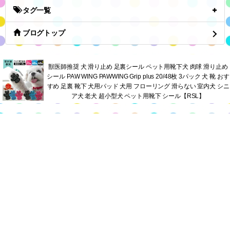
(untitled)
(08.07)
(untitled)
(08.06)
(untitled)
(08.03)
(untitled)
(08.01)
(untitled)
(08.01)
(untitled)
(07.31)
(untitled)
(07.29)
(untitled)
(07.27)
月別エントリー
タグ一覧
ブログトップ
獣医師推奨 犬 滑り止め 足裏シール ペット用靴下犬 肉球 滑り止め
シール PAW WING PAWWING Grip plus 20/48枚 3パック 犬 靴 おす
すめ 足裏 靴下 犬用パッド 犬用 フローリング 滑らない 室内犬 シニ
ア犬 老犬 超小型犬 ペット用靴下 シール【RSL】