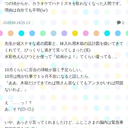
つの頃からか、カラオケでハナミズキを歌わなくなった人間です。
理由は自分でも不明('ω')
0
2020.08.24 15:13
先生が超ステキな庭の図案と、鉢入れ用木箱の設計図を描いてきて
くれてて、びっくりし過ぎて笑ってしまった(笑)
水彩色えんぴつとか使って『絵画かよ！』てくらい凝ってる…。
10月くらいに百合の球根が届く予定らしい。
10月は熊が仕事で１ヶ月不在になると話したら、
『ああ、木箱だけできてれば熊さん居なくてもアンタがいれば問題
ないわよ。』
え゛……っ！？
あ、そ？(◎-◎;)
いや、あっさり言ってくれましたけど、ふじこさまの脳内は緊急事