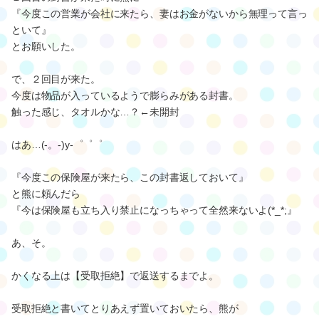
『今度この営業が会社に来たら、妻はお金がないから無理って言っ
といて』
とお願いした。
で、２回目が来た。
今度は物品が入っているようで膨らみがある封書。
触った感じ、タオルかな…？←未開封
はあ…(-。-)y-゜゜゜
『今度この保険屋が来たら、この封書返しておいて』
と熊に頼んだら
『今は保険屋も立ち入り禁止になっちゃって全然来ないよ(*_*;』
あ、そ。
かくなる上は【受取拒絶】で返送するまでよ。
受取拒絶と書いてとりあえず置いておいたら、熊が