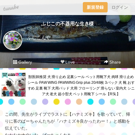
tuna.be
新規登録
ログイン
ふじこの不器用な生き様
ふじこんぐ
Gallery
Love
Share
獣医師推奨 犬 滑り止め 足裏シール ペット用靴下犬 肉球 滑り止め
シール PAW WING PAWWING Grip plus 20/48枚 3パック 犬 靴 おす
すめ 足裏 靴下 犬用パッド 犬用 フローリング 滑らない 室内犬 シニ
ア犬 老犬 超小型犬 ペット用靴下 シール【RSL】
この間、先生がライブでラストに【ハナミズキ】を歌っていて、帰
りに客のばーちゃんたちが『ハナミズキ良かったわー！』と感動を
伝えていた。