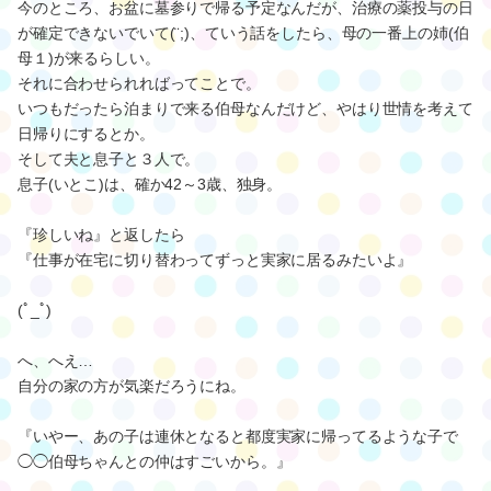
香りがすごい(*´-`)
鼻からも攻めてきてるね(笑)
一気に主役が前面に躍り出てきたって感じだな…。
0
2020.08.03 17:54
母から電話。
今のところ、お盆に墓参りで帰る予定なんだが、治療の薬投与の日
が確定できないでいて(¨;)、ていう話をしたら、母の一番上の姉(伯
母１)が来るらしい。
それに合わせられればってことで。
いつもだったら泊まりで来る伯母なんだけど、やはり世情を考えて
日帰りにするとか。
そして夫と息子と３人で。
息子(いとこ)は、確か42～3歳、独身。