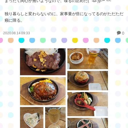
まったく関心が無いようなので、喋るの止めた( ´-ω-)y‐┛~~
独り暮らしと変わらないのに、家事量が倍になってるのがただただ
癪に障る。
0
2020.08.14 09:33