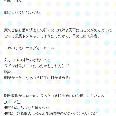
初めて独り
熊が出張でいないから…
家でご飯と酒を済ませて行くのは絶対炎天下に出るのがめんどうに
なって最悪ドタキャンしそうだったから、早めに出て外食。
これのまえにサラダと生ビール
久しぶりの外飲みが利いてる
ワインは選択ミスだったかもしれん(-_-;)
眠い…
朝早かったしなあ（６時半に目が覚める）
開始時間がコロナ前に戻った（６時開始）のも善し悪しだよね
_(:3」∠)_
4時開始がちょうど良かった
4時に行ける暇人は私か余生満喫中のジジババくらい（笑）