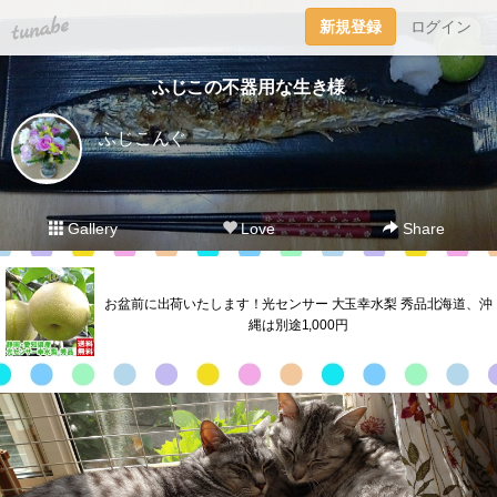
tuna.be
新規登録
ログイン
ふじこの不器用な生き様
ふじこんぐ
Gallery
Love
Share
お盆前に出荷いたします！光センサー 大玉幸水梨 秀品北海道、沖
縄は別途1,000円