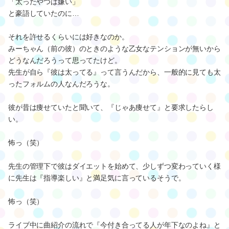
「太ったやつは嫌い」
と豪語していたのに…
それを許せるくらいには好きなのか。
みーちゃん（前の彼）のときのような乙女なテンションが無いから
どうなんだろうって思ってたけど。
先生が自ら『彼は太ってる』って言うんだから、一般的に見ても太
ったフォルムの人なんだろうな。
彼が昔は痩せていたと聞いて、『じゃあ痩せて』と要求したらし
い。
怖っ（笑）
先生の管理下で彼はダイエットを始めて、少しずつ変わっていく様
に先生は『指導楽しい』と満足気に言っているそうで。
怖っ（笑）
ライブ中に曲紹介の流れで『今付き合ってる人が年下なのよね』と