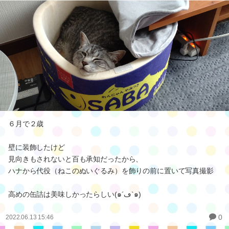
６月で２歳
壁に装飾したけど
見向きもされないと百も承知だったから、
ハナから代役（ねこのぬいぐるみ）を飾りの前に置いて写真撮影
高めの缶詰は美味しかったらしい(๑´ڡ`๑)
0
2022.06.13 15:46