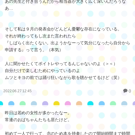
あの先生と付き合うんだから相当器が大きく広く深いんだろうな
あ…
そして私は９月の発表会がどんどん憂鬱な存在になっている。
それが終わってもし次また言われたら
『しばらく出たくない。出ようかなーって気分になったら自分から
申請する』って言う。（本気）
人に聞かせたくてボイトレやってるんじゃないのよ（＞＜）
自分だけで楽しむためにやっているのよ
ムツとキヨの前では踊り狂いながら歌を聴かせてるけど（笑）
0
2022.06.27 12:45
昨日は若めの女性が多かったなー。
常連のおばちゃんたちも居たけど。
初めて一人で行って、念のため本を持参したので開始時間まで時間