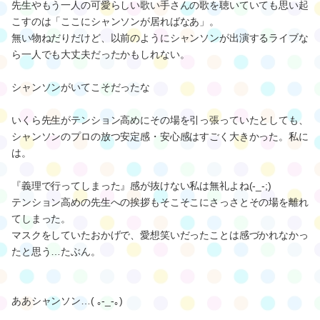
先生やもう一人の可愛らしい歌い手さんの歌を聴いていても思い起
こすのは「ここにシャンソンが居ればなあ」。
無い物ねだりだけど、以前のようにシャンソンが出演するライブな
ら一人でも大丈夫だったかもしれない。
シャンソンがいてこそだったな
いくら先生がテンション高めにその場を引っ張っていたとしても、
シャンソンのプロの放つ安定感・安心感はすごく大きかった。私に
は。
『義理で行ってしまった』感が抜けない私は無礼よね(-_-;)
テンション高めの先生への挨拶もそこそこにさっさとその場を離れ
てしまった。
マスクをしていたおかげで、愛想笑いだったことは感づかれなかっ
たと思う…たぶん。
ああシャンソン…( ｡-_-｡)