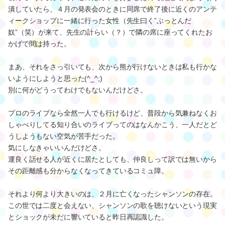
潰していたら、４月の発表会のときに同席で終了後に近くのアンテ
ィークショップに一緒に行った女性（先生曰く”ぶっとんだ
奴”（笑）が来て、先生の計らい（？）で隣の席に座ってくれたお
かげで間は持った。
まあ、それをさっ引いても、次から熊が行けないときは私も行かな
いようにしようと思った(^_^;)
別に何がどうってわけでもないんだけどさ。
プロのライブなら全然一人でも行けるけど、普段から気兼ねなくお
しゃべりしてる知り合いのライブってのはなんかこう、一人だとど
うしようもない空気が苦手だった。
気にしなきゃいいんだけどさ。
運良く話せる人が近くに居たとしても、仲良しって訳では無いから
その距離感も分からなくなってきているコミュ障。
それより何より大きいのは、２月に亡くなったシャンソンの存在。
この世では二度と会えない、シャンソンの歌を聴けないという現実
とショックが未だに響いていると昨日再認識した。