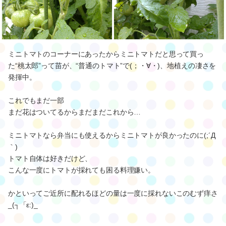
ミニトマトのコーナーにあったからミニトマトだと思って買っ
た“桃太郎”って苗が、“普通のトマト”で(；・∀・)、地植えの凄さを
発揮中。
これでもまだ一部
まだ花はついてるからまだまだこれから…
ミニトマトなら弁当にも使えるからミニトマトが良かったのに(;´Д
｀)
トマト自体は好きだけど、
こんな一度にトマトが採れても困る料理嫌い。
かといってご近所に配れるほどの量は一度に採れないこのむず痒さ
_(┐「ε:)_