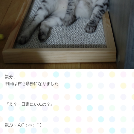
親分、
明日は在宅勤務になりました
『え？一日家にいんの？』
親ぶ～ん(´；ω；｀)