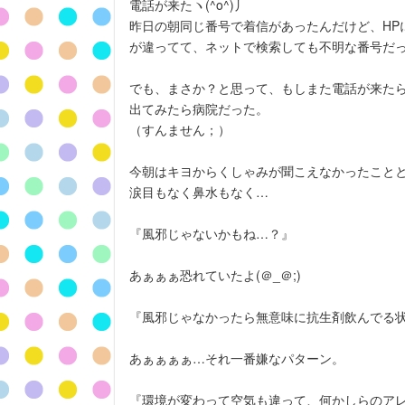
電話が来たヽ(^o^)丿
昨日の朝同じ番号で着信があったんだけど、HP
が違ってて、ネットで検索しても不明な番号だ
でも、まさか？と思って、もしまた電話が来た
出てみたら病院だった。
（すんません；）
今朝はキヨからくしゃみが聞こえなかったこと
涙目もなく鼻水もなく…
『風邪じゃないかもね…？』
あぁぁぁ恐れていたよ(＠_＠;)
『風邪じゃなかったら無意味に抗生剤飲んでる
あぁぁぁぁ…それ一番嫌なパターン。
『環境が変わって空気も違って、何かしらのア