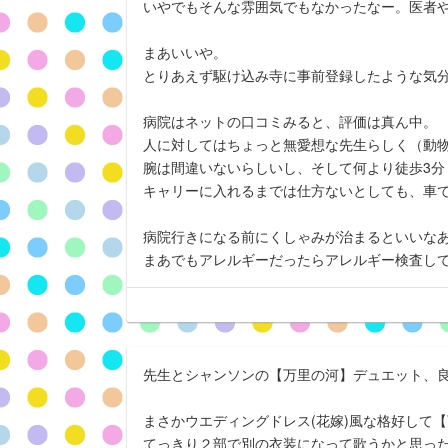
いやでもそんな雰囲気でもなかったなー。医者
まあいいや。
とりあえず駆け込み寺に事前登録したような気
病院はネットの口コミみると、評価は真ん中。
人に対してはちょっと無愛想な先生らしく（動物に
腕は間違いないらしいし、そして何より徒歩3分
キャリーに入れるまでは仕方ないとしても、車
病院行きになる前にくしゃみが治まるといいなあ_(:
まあでもアレルギーだったらアレルギー検査し
先生とシャンソンの【万里の河】デュエット、良か
まさかウエディングドレス(花嫁)風な格好して【
てっきり２部で別の衣装になって歌うかと思っ