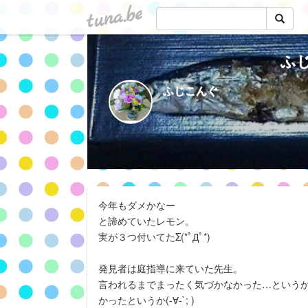
tuna.be
ふ
ふじこんぐ
今年もダメかなー
と諦めていたレモン。
実が３つ付いてたΣ(*ﾟДﾟ*)
発見者は庭指導に来ていた先生。
言われるまでまったく気づかなかった…という
かったというか(-∀-`; )