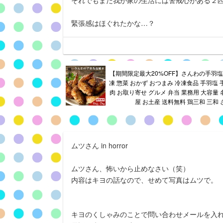
それでもまだ我が家の生活には警戒心がある２匹
緊張感はほぐれたかな…？
【期間限定最大20%OFF】さんわの手羽塩焼き
凍 惣菜 おかず おつまみ 冷凍食品 手羽塩 
肉 お取り寄せ グルメ 弁当 業務用 大容量
屋 お土産 送料無料 鶏三和 三和
ムツさん in horror
ムツさん、怖いから止めなさい（笑）
内容はキヨの話なので、せめて写真はムツで。
キヨのくしゃみのことで問い合わせメールを入