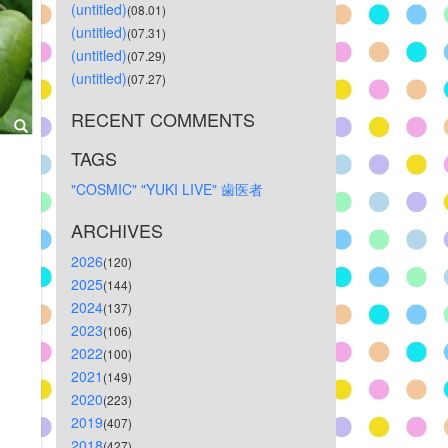
(untitled)
(08.01)
(untitled)
(07.31)
(untitled)
(07.29)
(untitled)
(07.27)
RECENT COMMENTS
TAGS
"COSMIC"
"YUKI
LIVE"
歯医者
ARCHIVES
2026
(120)
2025
(144)
2024
(137)
2023
(106)
2022
(100)
2021
(149)
2020
(223)
2019
(407)
2018
(427)