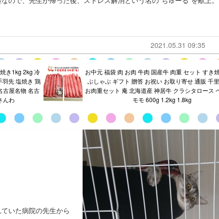
なので、先生が帰った後、ストレス解消という名の“ちゅーる”を献上。
2021.05.31 09:35
1kg 2kg 冷
お中元 福袋 肉 お肉 牛肉 国産牛 肉重 セット すき
手羽先 塩焼き 鶏
ぶしゃぶ ギフト 贈答 お祝い お取り寄せ 通販 千
 名古屋名物 名古
お肉重セット 庵 北海道産 神居牛 クラシタロース 
 さんわ
モモ 600g 1.2kg 1.8kg
れていた病院の先生から