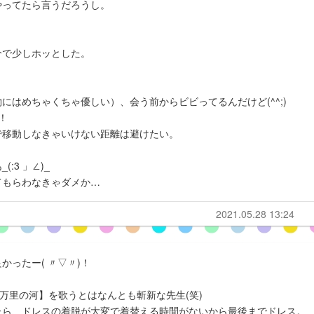
やってたら言うだろうし。
分で少しホッとした。
はめちゃくちゃ優しい）、会う前からビビってるんだけど(^^;)
！
で移動しなきゃいけない距離は避けたい。
3 」∠)_
てもらわなきゃダメか…
2021.05.28 13:24
ったー( 〃▽〃)！
万里の河】を歌うとはなんとも斬新な先生(笑)
たら、ドレスの着脱が大変で着替える時間がないから最後までドレス。