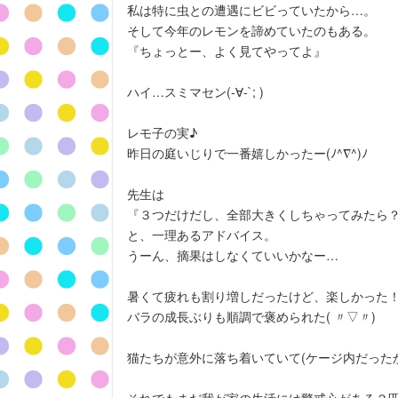
私は特に虫との遭遇にビビっていたから…。
そして今年のレモンを諦めていたのもある。
『ちょっとー、よく見てやってよ』
ハイ…スミマセン(-∀-`; )
レモ子の実♪
昨日の庭いじりで一番嬉しかったー(ﾉ^∇^)ﾉ
先生は
『３つだけだし、全部大きくしちゃってみたら
と、一理あるアドバイス。
うーん、摘果はしなくていいかなー…
暑くて疲れも割り増しだったけど、楽しかった
バラの成長ぶりも順調で褒められた( 〃▽〃)
猫たちが意外に落ち着いていて(ケージ内だった