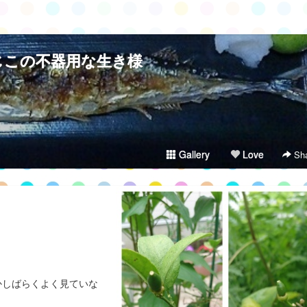
じこの不器用な生き様
Gallery
Love
Sha
かしばらくよく見ていな