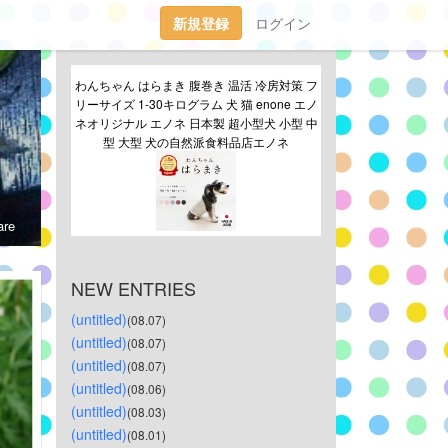
新規登録
ログイン
わんちゃん はらまき 腹巻き 温活 冷房対策 フ
リーサイズ 1-30キログラム 犬 猫 enone エノ
ネオリジナル エノネ 日本製 超小型犬 小型 中
型 大型 犬の自然派食料品店エノネ
re
NEW ENTRIES
(untitled)
(08.07)
(untitled)
(08.07)
(untitled)
(08.07)
(untitled)
(08.06)
(untitled)
(08.03)
(untitled)
(08.01)