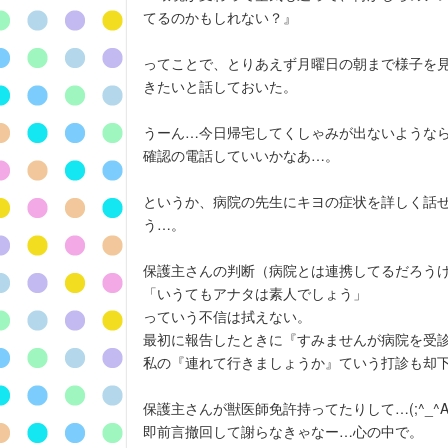
てるのかもしれない？』
ってことで、とりあえず月曜日の朝まで様子を
きたいと話しておいた。
うーん…今日帰宅してくしゃみが出ないようなら、
確認の電話していいかなあ…。
というか、病院の先生にキヨの症状を詳しく話
う…。
保護主さんの判断（病院とは連携してるだろう
「いうてもアナタは素人でしょう」
っていう不信は拭えない。
最初に報告したときに『すみませんが病院を受
私の『連れて行きましょうか』ていう打診も却下
保護主さんが獣医師免許持ってたりして…(;^_^
即前言撤回して謝らなきゃなー…心の中で。