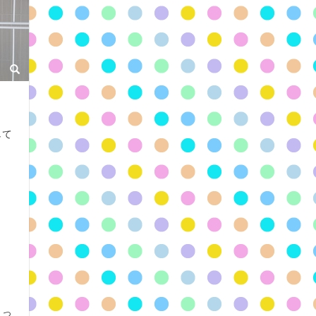
して
まっ