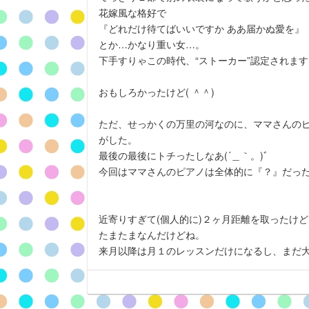
花嫁風な格好で
『どれだけ待てばいいですか ああ届かぬ愛を』
とか…かなり重い女…。
下手すりゃこの時代、“ストーカー”認定されますよ
おもしろかったけど( ＾＾)
ただ、せっかくの万里の河なのに、ママさんの
がした。
最後の最後にトチったしなあ(´＿｀。)ﾞ
今回はママさんのピアノは全体的に『？』だった
近寄りすぎて(個人的に)２ヶ月距離を取ったけど
たまたまなんだけどね。
来月以降は月１のレッスンだけになるし、まだ