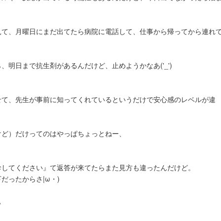
見て、月曜日にまだ出てたら病院に電話して、仕事から帰ってから連れ
明日まで抗生剤があるんだけど、止めようかなあ('_')
せて、先生が事前に知ってくれているというだけで安心感のレベルが違
けど）だけってのはやっぱちょっとねー、
診してください』て返答が来てたらまた見方も違ったんだけど。
だったからさ|ω・)
A