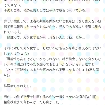
うで来ない。
今のところ、私の意思としては手術で取るつもりでいる。
詳しい検査して、医者の判断を聞かないと私もはっきり言えない段
階で熊に報告しちゃったもんだから、当人である私より不安に駆ら
れている夫。
『筋腫って、ガン化するかもしれないんだよね』とか…
それに対してガン化する・しないのどちらかを私が言えるわけない
じゃんよ(´･ω･`; )
『可能性もあるけどないかもしれない。精密検査しないと分からな
い。今予測だけで不安を煽ってもしょうがないから』と返すと
『だって可能性もあるとか言われたら不安になるでしょ！(怒り気
味)』
私医者じゃねえし。
熊がこの件で不安を吐露するのが今一番やっかいな悩み(´д｀|||)
精密検査まで言わんかったら良かった…。