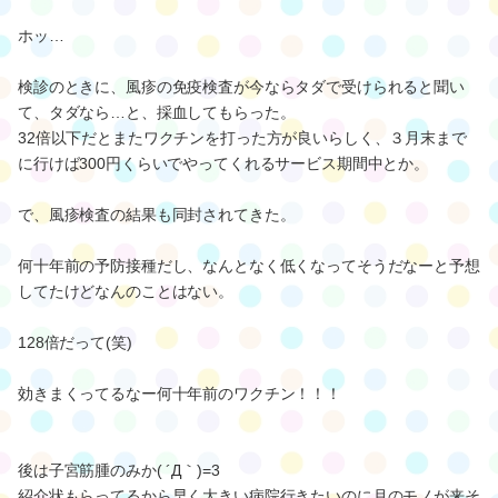
ホッ…
検診のときに、風疹の免疫検査が今ならタダで受けられると聞い
て、タダなら…と、採血してもらった。
32倍以下だとまたワクチンを打った方が良いらしく、３月末まで
に行けば300円くらいでやってくれるサービス期間中とか。
で、風疹検査の結果も同封されてきた。
何十年前の予防接種だし、なんとなく低くなってそうだなーと予想
してたけどなんのことはない。
128倍だって(笑)
効きまくってるなー何十年前のワクチン！！！
後は子宮筋腫のみか( ´Д｀)=3
紹介状もらってるから早く大きい病院行きたいのに月のモノが来そ