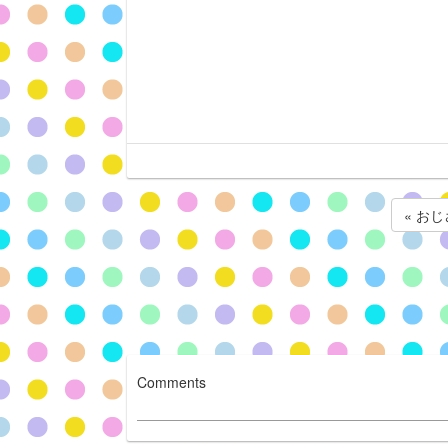
« お
Comments