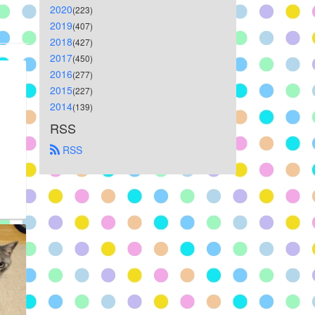
2020
(223)
2019
(407)
2018
(427)
2017
(450)
2016
(277)
2015
(227)
2014
(139)
RSS
 RSS