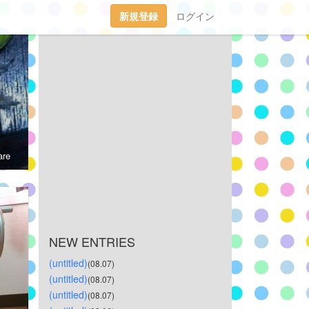
新規登録
ログイン
re
NEW ENTRIES
(untitled)
(08.07)
(untitled)
(08.07)
(untitled)
(08.07)