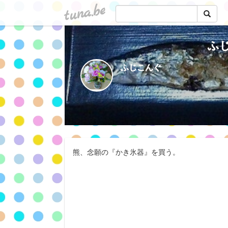
tuna.be
ふ
ふじこんぐ
熊、念願の『かき氷器』を買う。