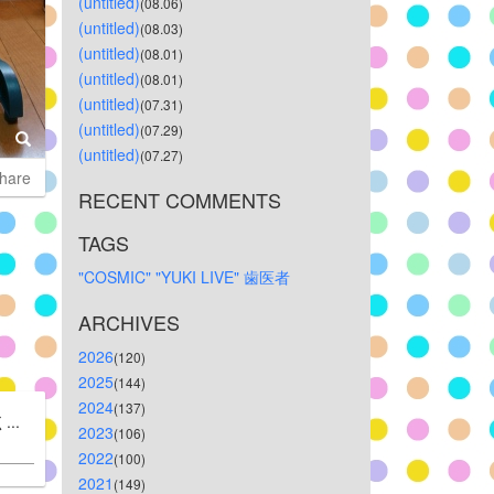
(untitled)
(08.06)
(untitled)
(08.03)
(untitled)
(08.01)
(untitled)
(08.01)
(untitled)
(07.31)
(untitled)
(07.29)
(untitled)
(07.27)
hare
RECENT COMMENTS
TAGS
"COSMIC"
"YUKI
LIVE"
歯医者
ARCHIVES
2026
(120)
2025
(144)
2024
(137)
..
2023
(106)
2022
(100)
2021
(149)